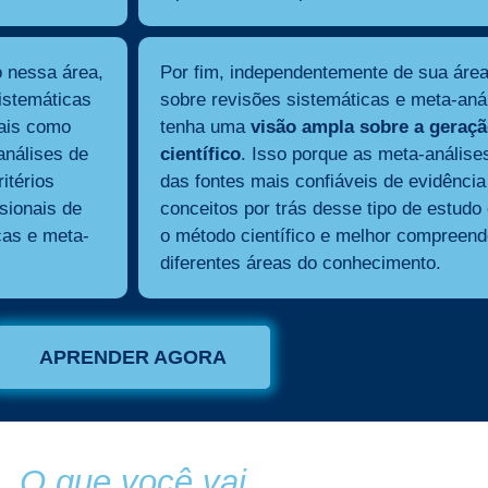
 nessa área,
Por fim, independentemente de sua área
istemáticas
sobre revisões sistemáticas e meta-aná
tais como
tenha uma
visão ampla sobre a geraç
análises de
científico
. Isso porque as meta-anális
itérios
das fontes mais confiáveis de evidência 
sionais de
conceitos por trás desse tipo de estud
cas e meta-
o método científico e melhor compreend
diferentes áreas do conhecimento.
APRENDER AGORA
O que você vai