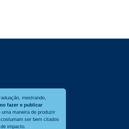
graduação, mestrando,
o fazer e publicar
é uma maneira de produzir
ue costumam ser bem citados
 de impacto.