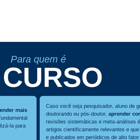
Para quem é
 CURSO
Caso você seja pesquisador, aluno de 
tender mais
doutorando ou pós-doutor,
aprender com
 fundamental
revisões sistemáticas e meta-análises 
lizá-la para
artigos cientificamente relevantes e q
e publicados em periódicos de alto fator