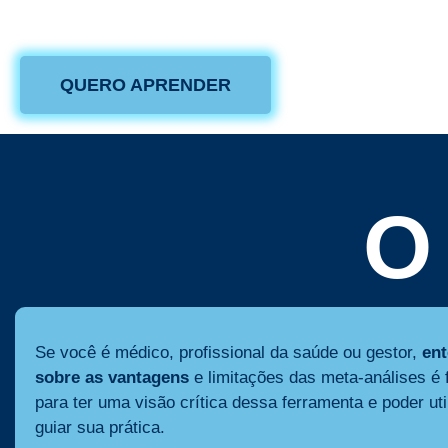
práticas clínicas.
QUERO APRENDER
O
Se você é médico, profissional da saúde ou gestor,
en
sobre as vantagens
e limitações das meta-análises é
para ter uma visão crítica dessa ferramenta e poder uti
guiar sua prática.