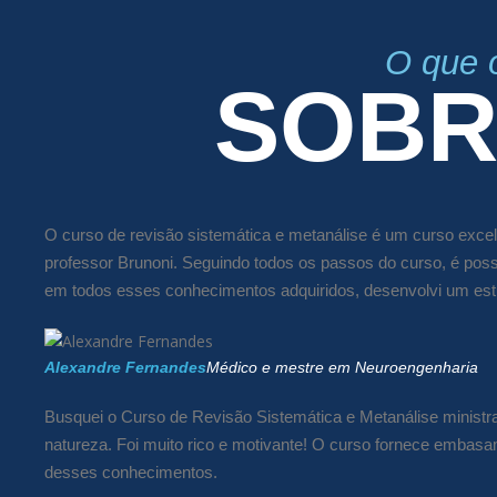
O que 
SOBR
O curso de revisão sistemática e metanálise é um curso excel
professor Brunoni. Seguindo todos os passos do curso, é pos
em todos esses conhecimentos adquiridos, desenvolvi um es
Alexandre Fernandes
Médico e mestre em Neuroengenharia
Busquei o Curso de Revisão Sistemática e Metanálise ministra
natureza. Foi muito rico e motivante! O curso fornece embasa
desses conhecimentos.