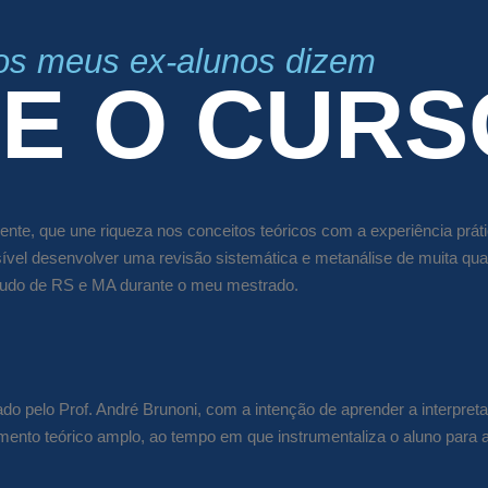
os meus ex-alunos dizem
E O CURS
ente, que une riqueza nos conceitos teóricos com a experiência prá
sível desenvolver uma revisão sistemática e metanálise de muita qu
tudo de RS e MA durante o meu mestrado.
do pelo Prof. André Brunoni, com a intenção de aprender a interpret
mento teórico amplo, ao tempo em que instrumentaliza o aluno para a