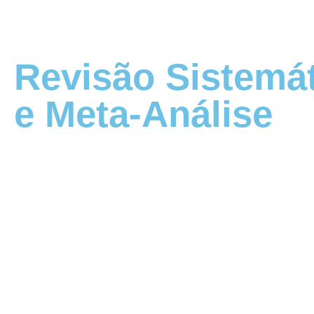
Revisão Sistemá
e Meta-Análise
Você sabe o que é uma revisão sistemática? E uma meta
Caso não saiba, você chegou ao lugar certo!
As revisões sistemáticas e meta-análises são ferrament
importantes que nos permitem tirar conclusões a respeito
um tratamento, a partir de um grande número de estudos
Elas envolvem um processo bastante rigoroso de busca d
avaliação de vieses e extração e síntese de dados para 
resultados confiáveis e que poderão ser usados para gui